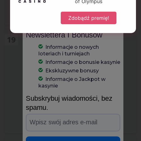
of Olympus
Opinie o PlayiO Casino
Zdobądź premię!
Zapisz Się Do Naszego
Newslettera I Bonusów
19
Informacje o nowych
loteriach i turniejach
Informacje o bonusie kasynie
NV Casino
Ekskluzywne bonusy
Informacje o Jackpot w
Bonus powitalny
kasynie
100% do 2500 PLN + 100 FS
Subskrybuj wiadomości, bez
Zagraj
spamu.
Opinie o NV Casino