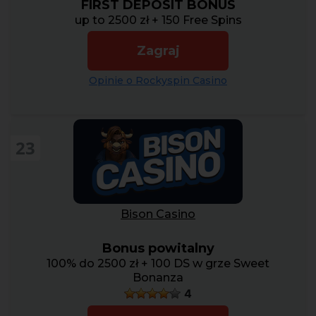
FIRST DEPOSIT BONUS
up to 2500 zł + 150 Free Spins
Zagraj
Opinie o Rockyspin Casino
23
Bison Casino
Bonus powitalny
100% do 2500 zł + 100 DS w grze Sweet
Bonanza
4