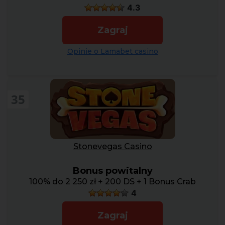
4.3
Zagraj
Opinie o Lamabet casino
35
Stonevegas Casino
Bonus powitalny
100% do 2 250 zł + 200 DS + 1 Bonus Crab
4
Zagraj