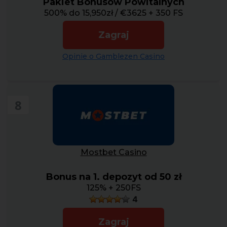
Pakiet Bonusów Powitalnych
500% do 15,950zł / €3625 + 350 FS
Zagraj
Opinie o Gamblezen Casino
8
Mostbet Casino
Bonus na 1. depozyt od 50 zł
125% + 250FS
4
Zagraj