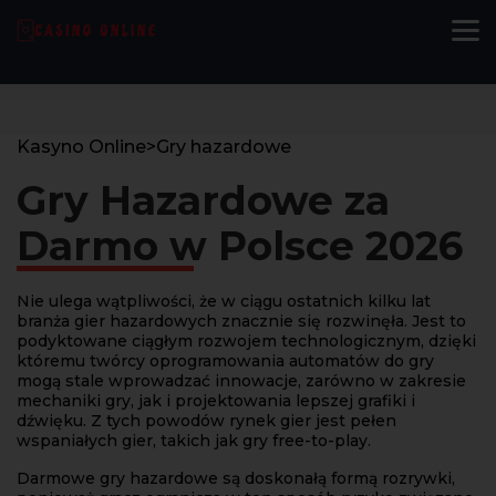
Kasyno Online
>
Gry hazardowe
Gry Hazardowe za
Darmo w Polsce 2026
Nie ulega wątpliwości, że w ciągu ostatnich kilku lat
branża gier hazardowych znacznie się rozwinęła. Jest to
podyktowane ciągłym rozwojem technologicznym, dzięki
któremu twórcy oprogramowania automatów do gry
mogą stale wprowadzać innowacje, zarówno w zakresie
mechaniki gry, jak i projektowania lepszej grafiki i
dźwięku. Z tych powodów rynek gier jest pełen
wspaniałych gier, takich jak gry free-to-play.
Darmowe gry hazardowe są doskonałą formą rozrywki,