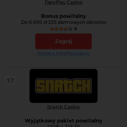
FieryPlay Casino
Bonus powitalny
Do 6 000 zł 225 darmowych obrotów
4
Zagraj
Opinie o FieryPlay Casino
17
Snatch Casino
Wyjątkowy pakiet powitalny
450% + 325 FS