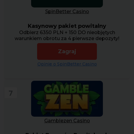
SpinBetter Casino
Kasynowy pakiet powitalny
Odbierz 6350 PLN + 150 DO nieobjętych
warunkiem obrotu za 4 pierwsze depozyty!
Zagraj
Opinie o SpinBetter Casino
7
Gamblezen Casino