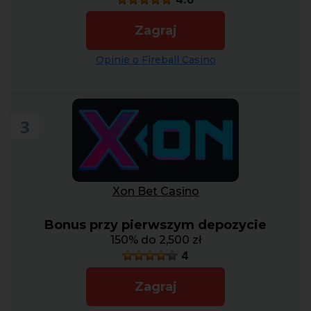
Zagraj
Opinie o Fireball Casino
3
Xon Bet Casino
Bonus przy pierwszym depozycie
150% do 2,500 zł
4
Zagraj