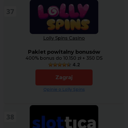
37
Lolly Spins Casino
Pakiet powitalny bonusów
400% bonus do 10.150 zł + 350 DS
4.2
Zagraj
Opinie o Lolly Spins
38