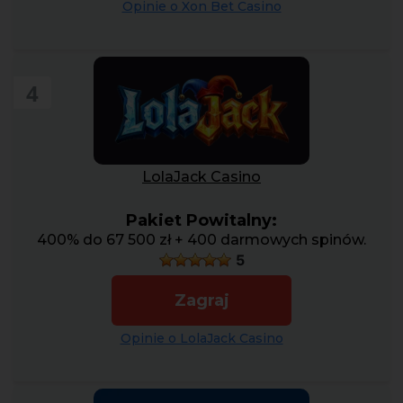
Opinie o Xon Bet Casino
4
LolaJack Casino
Pakiet Powitalny:
400% do 67 500 zł + 400 darmowych spinów.
5
Zagraj
Opinie o LolaJack Casino