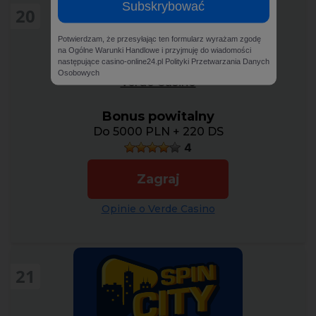
Subskrybować
20
Potwierdzam, że przesyłając ten formularz wyrażam zgodę
na Ogólne Warunki Handlowe i przyjmuję do wiadomości
następujące casino-online24.pl Polityki Przetwarzania Danych
Osobowych
Verde Casino
Bonus powitalny
Do 5000 PLN + 220 DS
4
Zagraj
Opinie o Verde Casino
21